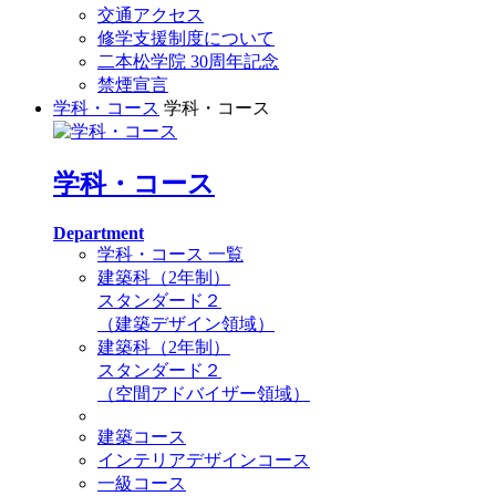
交通アクセス
修学支援制度について
二本松学院 30周年記念
禁煙宣言
学科・コース
学科・コース
学科・コース
Department
学科・コース 一覧
建築科（2年制）
スタンダード２
（建築デザイン領域）
建築科（2年制）
スタンダード２
（空間アドバイザー領域）
建築コース
インテリアデザインコース
一級コース