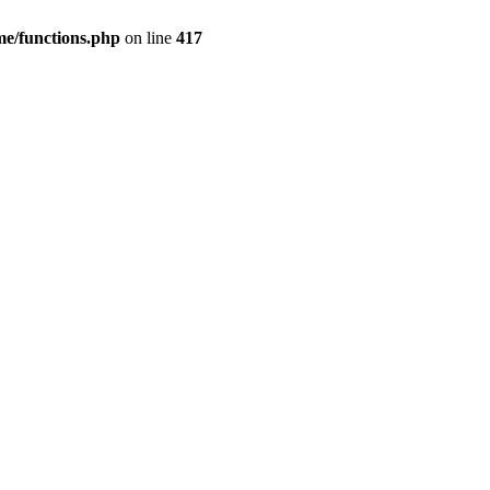
me/functions.php
on line
417