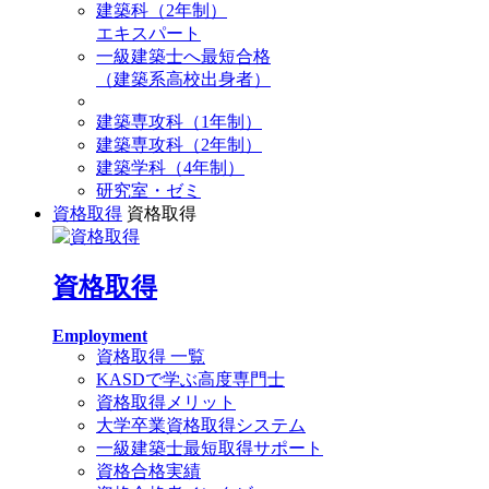
建築科（2年制）
エキスパート
一級建築士へ最短合格
（建築系高校出身者）
建築専攻科（1年制）
建築専攻科（2年制）
建築学科（4年制）
研究室・ゼミ
資格取得
資格取得
資格取得
Employment
資格取得 一覧
KASDで学ぶ高度専門士
資格取得メリット
大学卒業資格取得システム
一級建築士最短取得サポート
資格合格実績