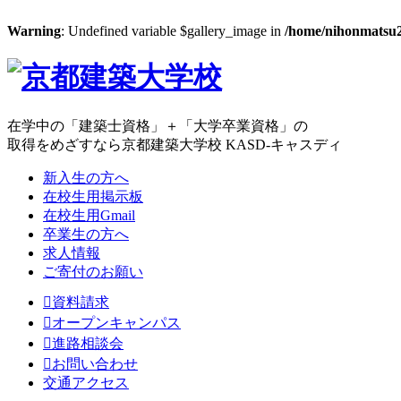
Warning
: Undefined variable $gallery_image in
/home/nihonmatsu2
在学中の「建築士資格」＋「大学卒業資格」の
取得をめざすなら京都建築大学校 KASD-キャスディ
新入生の方へ
在校生用掲示板
在校生用Gmail
卒業生の方へ
求人情報
ご寄付のお願い
資料請求
オープンキャンパス
進路相談会
お問い合わせ
交通アクセス