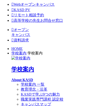
Webオープンキャンパス
KASD PV
リモート相談予約
高等学校の先生お問合せ窓口
オープン
キャンパス
資料請求
HOME
学校案内
学校案内
学校案内
About KASD
学校案内 一覧
教育理念・沿革
KASDで学ぶ9つの魅力
職業実践専門課程 認定校
キャンパスマップ