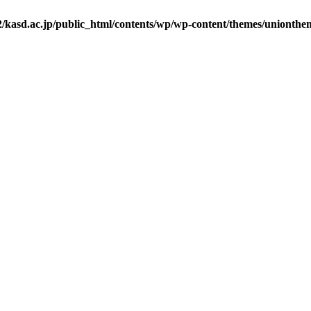
/kasd.ac.jp/public_html/contents/wp/wp-content/themes/unionthe