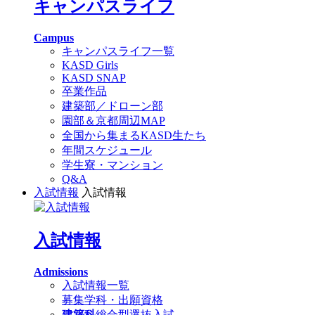
キャンパスライフ
Campus
キャンパスライフ一覧
KASD Girls
KASD SNAP
卒業作品
建築部／ドローン部
園部＆京都周辺MAP
全国から集まるKASD生たち
年間スケジュール
学生寮・マンション
Q&A
入試情報
入試情報
入試情報
Admissions
入試情報一覧
募集学科・出願資格
建築科
総合型選抜入試