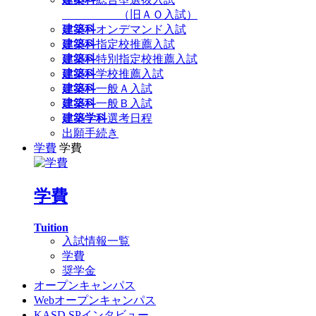
（旧ＡＯ入試）
建築科
オンデマンド入試
建築科
指定校推薦入試
建築科
特別指定校推薦入試
建築科
学校推薦入試
建築科
一般Ａ入試
建築科
一般Ｂ入試
建築学科
選考日程
出願手続き
学費
学費
学費
Tuition
入試情報一覧
学費
奨学金
オープンキャンパス
Webオープンキャンパス
KASD SPインタビュー