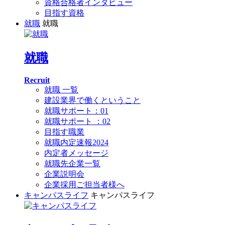
資格合格者インタビュー
目指す資格
就職
就職
就職
Recruit
就職 一覧
建設業界で働くということ
就職サポート：01
就職サポート ：02
目指す職業
就職内定速報2024
内定者メッセージ
就職先企業一覧
企業説明会
企業採用ご担当者様へ
キャンパスライフ
キャンパスライフ