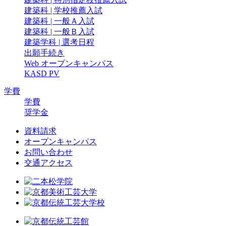
建築科 | 学校推薦入試
建築科 | 一般Ａ入試
建築科 | 一般Ｂ入試
建築学科 | 選考日程
出願手続き
Web オープンキャンパス
KASD PV
学費
学費
奨学金
資料請求
オープンキャンパス
お問い合わせ
交通アクセス