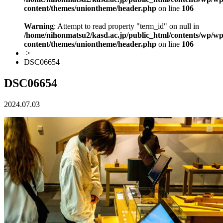
content/themes/uniontheme/header.php
on line
106
Warning
: Attempt to read property "term_id" on null in
/home/nihonmatsu2/kasd.ac.jp/public_html/contents/wp/wp
content/themes/uniontheme/header.php
on line
106
>
DSC06654
DSC06654
2024.07.03