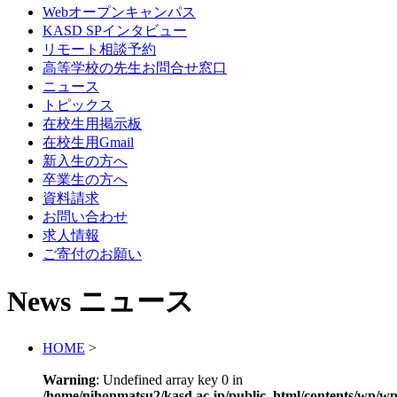
Webオープンキャンパス
KASD SPインタビュー
リモート相談予約
高等学校の先生お問合せ窓口
ニュース
トピックス
在校生用掲示板
在校生用Gmail
新入生の方へ
卒業生の方へ
資料請求
お問い合わせ
求人情報
ご寄付のお願い
News
ニュース
HOME
>
Warning
: Undefined array key 0 in
/home/nihonmatsu2/kasd.ac.jp/public_html/contents/wp/wp