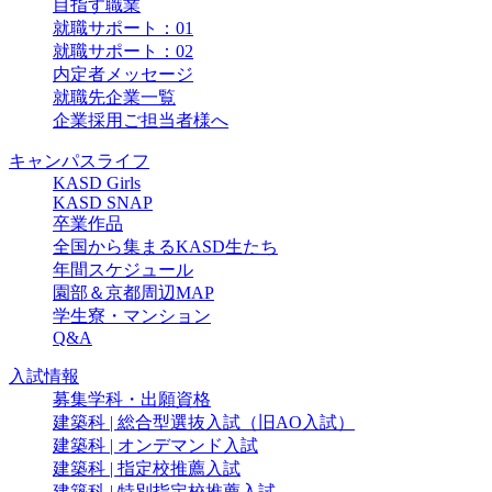
目指す職業
就職サポート：01
就職サポート：02
内定者メッセージ
就職先企業一覧
企業採用ご担当者様へ
キャンパスライフ
KASD Girls
KASD SNAP
卒業作品
全国から集まるKASD生たち
年間スケジュール
園部＆京都周辺MAP
学生寮・マンション
Q&A
入試情報
募集学科・出願資格
建築科 | 総合型選抜入試（旧AO入試）
建築科 | オンデマンド入試
建築科 | 指定校推薦入試
建築科 | 特別指定校推薦入試