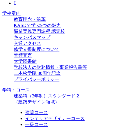
学校案内
教育理念・沿革
KASDで学ぶ9つの魅力
職業実践専門課程 認定校
キャンパスマップ
交通アクセス
修学支援制度について
禁煙宣言
大学図書館
学校法人の財務情報・事業報告書等
二本松学院 30周年記念
プライバシーポリシー
学科・コース
建築科（2年制）スタンダード２
（建築デザイン領域）
建築コース
インテリアデザイナーコース
一級コース