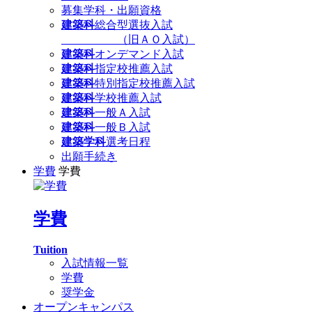
募集学科・出願資格
建築科
総合型選抜入試
（旧ＡＯ入試）
建築科
オンデマンド入試
建築科
指定校推薦入試
建築科
特別指定校推薦入試
建築科
学校推薦入試
建築科
一般Ａ入試
建築科
一般Ｂ入試
建築学科
選考日程
出願手続き
学費
学費
学費
Tuition
入試情報一覧
学費
奨学金
オープンキャンパス